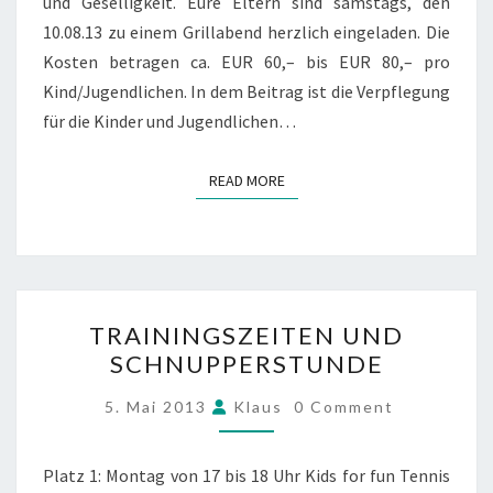
und Geselligkeit. Eure Eltern sind samstags, den
10.08.13 zu einem Grillabend herzlich eingeladen. Die
Kosten betragen ca. EUR 60,– bis EUR 80,– pro
Kind/Jugendlichen. In dem Beitrag ist die Verpflegung
für die Kinder und Jugendlichen…
READ MORE
READ MORE
TRAININGSZEITEN
TRAININGSZEITEN UND
UND
SCHNUPPERSTUNDE
SCHNUPPERSTUNDE
COMMENTS
5. Mai 2013
Klaus
0 Comment
Platz 1: Montag von 17 bis 18 Uhr Kids for fun Tennis