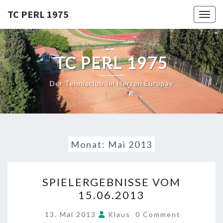
Skip
TC PERL 1975
Toggl
to
content
TC PERL 1975
Der Tennisclub Im Herzen Europas
Monat:
Mai 2013
SPIELERGEBNISSE
SPIELERGEBNISSE VOM
VOM
15.06.2013
15.06.2013
COMMENTS
13. Mai 2013
Klaus
0 Comment