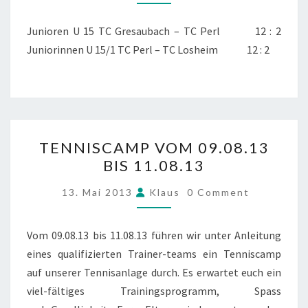
Junioren U 15 TC Gresaubach – TC Perl 12 : 2
Juniorinnen U 15/1 TC Perl – TC Losheim 12 : 2
TENNISCAMP
TENNISCAMP VOM 09.08.13
VOM
BIS 11.08.13
09.08.13
BIS
COMMENTS
13. Mai 2013
Klaus
0 Comment
11.08.13
Vom 09.08.13 bis 11.08.13 führen wir unter Anleitung
eines qualifizierten Trainer-teams ein Tenniscamp
auf unserer Tennisanlage durch. Es erwartet euch ein
viel-fältiges Trainingsprogramm, Spass