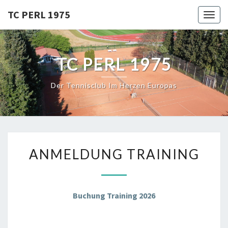
Skip
TC PERL 1975
Toggl
to
content
TC PERL 1975
Der Tennisclub Im Herzen Europas
ANMELDUNG
ANMELDUNG TRAINING
TRAINING
Buchung Training 2026