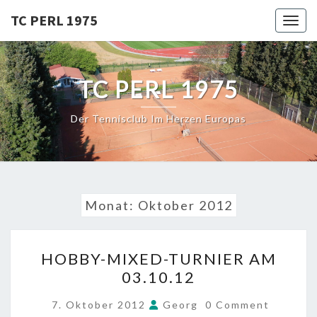
Skip
TC PERL 1975
Toggl
to
content
TC PERL 1975
Der Tennisclub Im Herzen Europas
Monat:
Oktober 2012
HOBBY-
HOBBY-MIXED-TURNIER AM
MIXED-
03.10.12
TURNIER
AM
COMMENTS
7. Oktober 2012
Georg
0 Comment