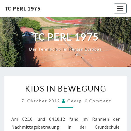
Skip
TC PERL 1975
Toggl
to
content
TC PERL 1975
Der Tennisclub Im Herzen Europas
KIDS
KIDS IN BEWEGUNG
IN
BEWEGUNG
COMMENTS
7. Oktober 2012
Georg
0 Comment
Am 02.10. und 04.10.12 fand im Rahmen der
Nachmittagsbetreuung in der Grundschule