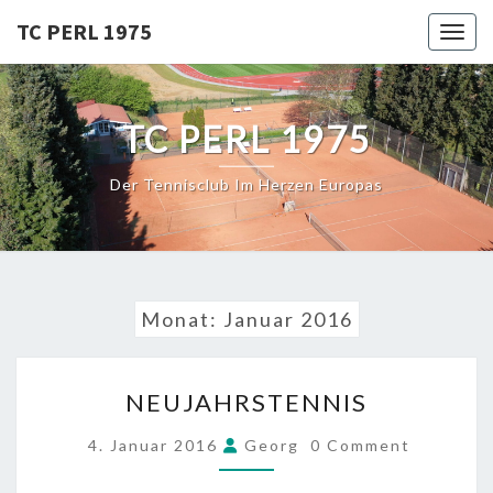
Skip
TC PERL 1975
Toggl
to
content
TC PERL 1975
Der Tennisclub Im Herzen Europas
Monat:
Januar 2016
NEUJAHRSTENNIS
NEUJAHRSTENNIS
COMMENTS
4. Januar 2016
Georg
0 Comment