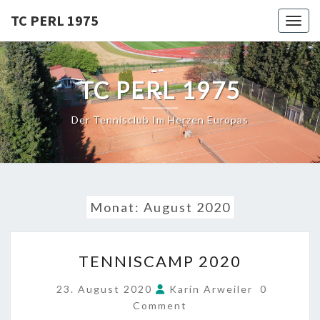
Skip
TC PERL 1975
Toggl
to
content
TC PERL 1975
Der Tennisclub Im Herzen Europas
Monat:
August 2020
TENNISCAMP
TENNISCAMP 2020
2020
COMMEN
23. August 2020
Karin Arweiler
0
Comment