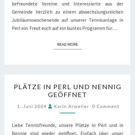
29.
befreundete Vereine und Interessierte aus der
JUNI
Gemeinde herzlich zu einem abwechslungsreichen
2025
Jubiläumswochenende auf unserer Tennisanlage in
Perl ein. Freut euch auf ein buntes Programm für…
READ MORE
READ MORE
PLÄTZE
PLÄTZE IN PERL UND NENNIG
IN
GEÖFFNET
PERL
UND
COMMENTS
1. Juni 2024
Karin Arweiler
0 Comment
NENNIG
GEÖFFNET
Liebe Tennisfreunde, unsere Plätze in Perl und in
Nennig sind wieder geöffnet. Einfach über unser