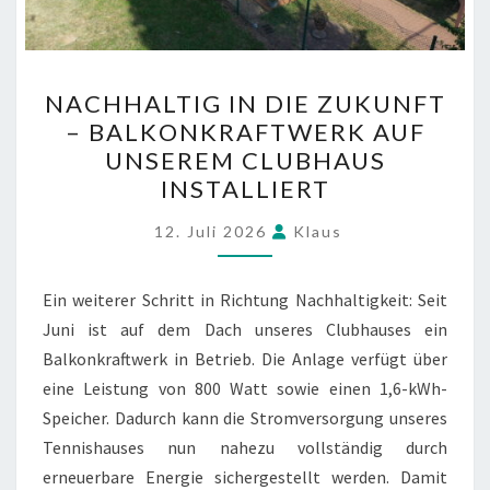
NACHHALTIG
NACHHALTIG IN DIE ZUKUNFT
IN
– BALKONKRAFTWERK AUF
DIE
UNSEREM CLUBHAUS
ZUKUNFT
INSTALLIERT
–
BALKONKRAFTWERK
12. Juli 2026
Klaus
AUF
UNSEREM
Ein weiterer Schritt in Richtung Nachhaltigkeit: Seit
CLUBHAUS
Juni ist auf dem Dach unseres Clubhauses ein
INSTALLIERT
Balkonkraftwerk in Betrieb. Die Anlage verfügt über
eine Leistung von 800 Watt sowie einen 1,6-kWh-
Speicher. Dadurch kann die Stromversorgung unseres
Tennishauses nun nahezu vollständig durch
erneuerbare Energie sichergestellt werden. Damit