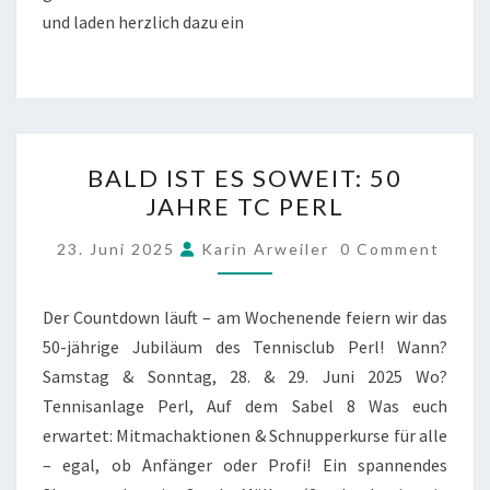
und laden herzlich dazu ein
BALD
BALD IST ES SOWEIT: 50
IST
JAHRE TC PERL
ES
SOWEIT:
COMMENTS
23. Juni 2025
Karin Arweiler
0 Comment
50
JAHRE
Der Countdown läuft – am Wochenende feiern wir das
TC
50-jährige Jubiläum des Tennisclub Perl! Wann?
PERL
Samstag & Sonntag, 28. & 29. Juni 2025 Wo?
Tennisanlage Perl, Auf dem Sabel 8 Was euch
erwartet: Mitmachaktionen & Schnupperkurse für alle
– egal, ob Anfänger oder Profi! Ein spannendes