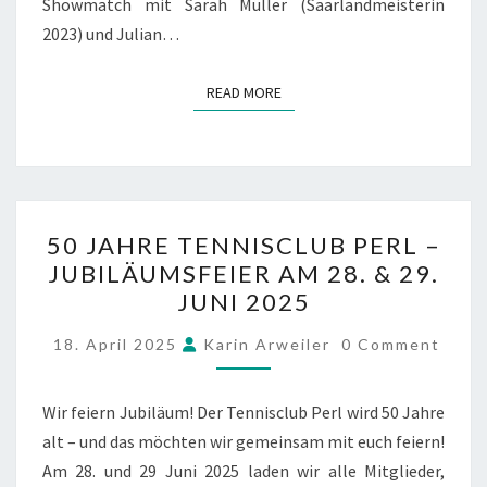
Showmatch mit Sarah Müller (Saarlandmeisterin
2023) und Julian…
READ MORE
READ MORE
50
50 JAHRE TENNISCLUB PERL –
JAHRE
JUBILÄUMSFEIER AM 28. & 29.
TENNISCLUB
JUNI 2025
PERL
–
COMMENTS
18. April 2025
Karin Arweiler
0 Comment
JUBILÄUMSFEIER
AM
Wir feiern Jubiläum! Der Tennisclub Perl wird 50 Jahre
28.
alt – und das möchten wir gemeinsam mit euch feiern!
&
Am 28. und 29 Juni 2025 laden wir alle Mitglieder,