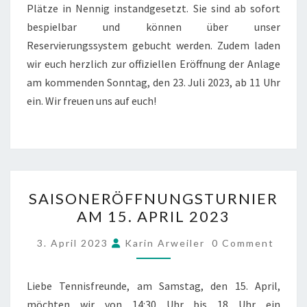
Plätze in Nennig instandgesetzt. Sie sind ab sofort
bespielbar und können über unser
Reservierungssystem gebucht werden. Zudem laden
wir euch herzlich zur offiziellen Eröffnung der Anlage
am kommenden Sonntag, den 23. Juli 2023, ab 11 Uhr
ein. Wir freuen uns auf euch!
SAISONERÖFFNUNGSTUR
SAISONERÖFFNUNGSTURNIER
AM
AM 15. APRIL 2023
15.
APRIL
COMMENTS
3. April 2023
Karin Arweiler
0 Comment
2023
Liebe Tennisfreunde, am Samstag, den 15. April,
möchten wir von 14:30 Uhr bis 18 Uhr ein