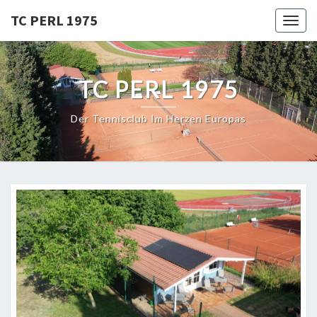
Skip
TC PERL 1975
Toggl
to
content
TC PERL 1975
Der Tennisclub Im Herzen Europas