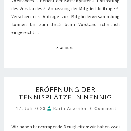
Vorstandes 3. Bericht der Kassenprüfer 4. Entlastung
des Vorstandes 5. Anpassung der Mitgliedsbeiträge 6.
Verschiedenes Anträge zur Mitgliederversammlung
können bis zum 15.12 beim Vorstand schriftlich
eingereicht…
READ MORE
READ MORE
ERÖFFNUNG
ERÖFFNUNG DER
DER
TENNISPLÄTZE IN NENNIG
TENNISPLÄTZE
IN
COMMENTS
17. Juli 2023
Karin Arweiler
0 Comment
NENNIG
Wir haben hervorragende Neuigkeiten: wir haben zwei