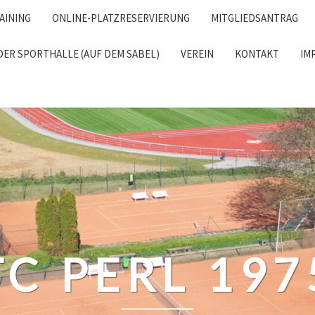
AINING
ONLINE-PLATZRESERVIERUNG
MITGLIEDSANTRAG
DER SPORTHALLE (AUF DEM SABEL)
VEREIN
KONTAKT
IM
RCH
TC PERL 197