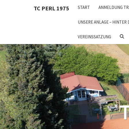
Skip
TC PERL 1975
START
ANMELDUNG TR
to
content
UNSERE ANLAGE – HINTER 
SEA
VEREINSSATZUNG
ICON