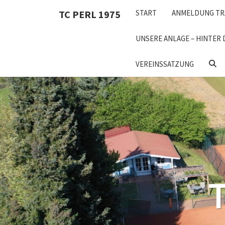
Skip
TC PERL 1975
START
ANMELDUNG TR
to
content
UNSERE ANLAGE – HINTER 
SEA
VEREINSSATZUNG
ICON