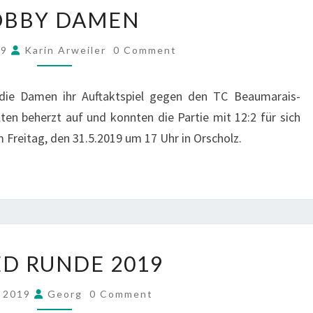
HOBBY
OBBY DAMEN
DAMEN
COMMENTS
19
Karin Arweiler
0 Comment
 die Damen ihr Auftaktspiel gegen den TC Beaumarais-
ten beherzt auf und konnten die Partie mit 12:2 für sich
m Freitag, den 31.5.2019 um 17 Uhr in Orscholz.
MIXED
D RUNDE 2019
RUNDE
2019
COMMENTS
i 2019
Georg
0 Comment