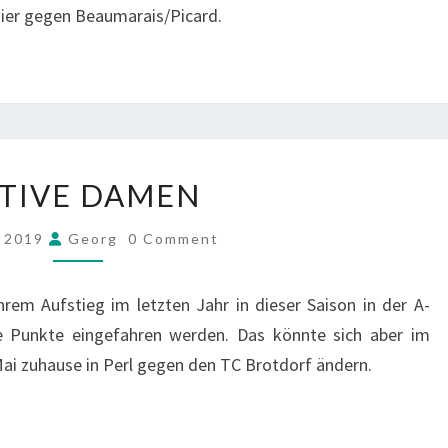
ier gegen Beaumarais/Picard.
AKTIVE
TIVE DAMEN
DAMEN
COMMENTS
i 2019
Georg
0 Comment
rem Aufstieg im letzten Jahr in dieser Saison in der A-
e Punkte eingefahren werden. Das könnte sich aber im
ai zuhause in Perl gegen den TC Brotdorf ändern.