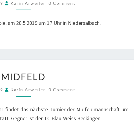
COMMENTS
19
Karin Arweiler
0 Comment
piel am 28.5.2019 um 17 Uhr in Niedersalbach.
MIDFELD
MIDFELD
COMMENTS
19
Karin Arweiler
0 Comment
hr findet das nächste Turnier der Midfeldmannschaft um
statt. Gegner ist der TC Blau-Weiss Beckingen.