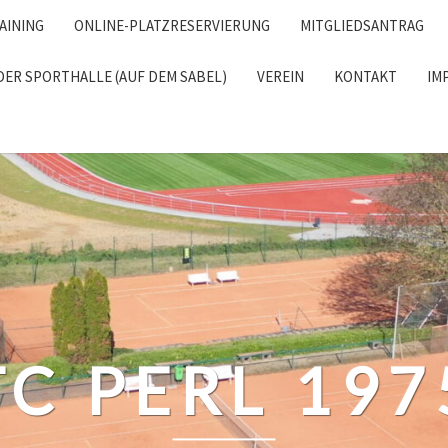
AINING
ONLINE-PLATZRESERVIERUNG
MITGLIEDSANTRAG
DER SPORTHALLE (AUF DEM SABEL)
VEREIN
KONTAKT
IM
RCH
TC PERL 197