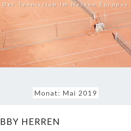
Der Tennisclub Im Herzen Europas
Monat:
Mai 2019
HOBBY
BBY HERREN
HERREN