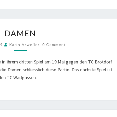
DAMEN
DAMEN
COMMENTS
19
Karin Arweiler
0 Comment
in ihrem dritten Spiel am 19.Mai gegen den TC Brotdorf
ie Damen schliesslich diese Partie. Das nächste Spiel ist
 den TC Wadgassen.