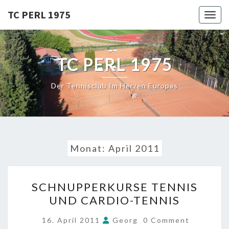
Skip
TC PERL 1975
Toggl
to
content
TC PERL 1975
Der Tennisclub Im Herzen Europas
Monat:
April 2011
SCHNUPPERKURSE
SCHNUPPERKURSE TENNIS
TENNIS
UND CARDIO-TENNIS
UND
CARDIO-
COMMENTS
16. April 2011
Georg
0 Comment