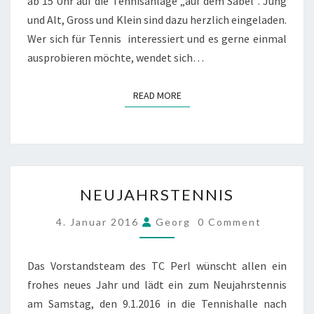
ab 15 Uhr auf die Tennisanlage „auf dem Sabel“. Jung
und Alt, Gross und Klein sind dazu herzlich eingeladen.
Wer sich für Tennis interessiert und es gerne einmal
ausprobieren möchte, wendet sich…
READ MORE
READ MORE
NEUJAHRSTENNIS
NEUJAHRSTENNIS
COMMENTS
4. Januar 2016
Georg
0 Comment
Das Vorstandsteam des TC Perl wünscht allen ein
frohes neues Jahr und lädt ein zum Neujahrstennis
am Samstag, den 9.1.2016 in die Tennishalle nach