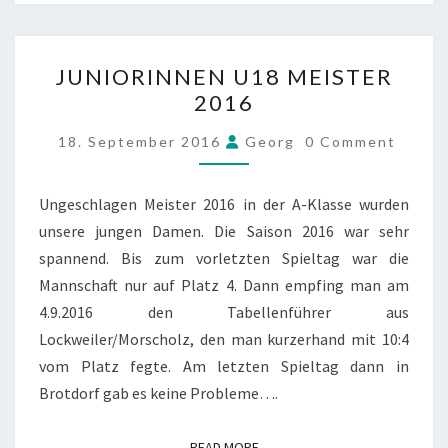
JUNIORINNEN
JUNIORINNEN U18 MEISTER
U18
2016
MEISTER
2016
COMMENTS
18. September 2016
Georg
0 Comment
Ungeschlagen Meister 2016 in der A-Klasse wurden
unsere jungen Damen. Die Saison 2016 war sehr
spannend. Bis zum vorletzten Spieltag war die
Mannschaft nur auf Platz 4. Dann empfing man am
4.9.2016 den Tabellenführer aus
Lockweiler/Morscholz, den man kurzerhand mit 10:4
vom Platz fegte. Am letzten Spieltag dann in
Brotdorf gab es keine Probleme….
READ MORE
READ MORE