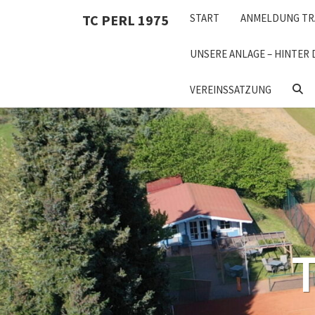
Skip
TC PERL 1975
START
ANMELDUNG TR
to
content
UNSERE ANLAGE – HINTER 
SEA
VEREINSSATZUNG
ICON