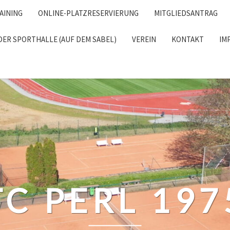
AINING
ONLINE-PLATZRESERVIERUNG
MITGLIEDSANTRAG
DER SPORTHALLE (AUF DEM SABEL)
VEREIN
KONTAKT
IM
RCH
TC PERL 197