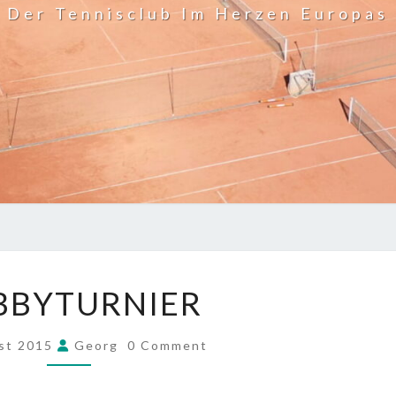
Der Tennisclub Im Herzen Europas
HOBBYTURNIER
BBYTURNIER
COMMENTS
st 2015
Georg
0 Comment