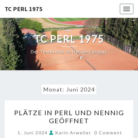
Skip
TC PERL 1975
Toggl
to
content
TC PERL 1975
Der Tennisclub Im Herzen Europas
Monat:
Juni 2024
PLÄTZE
PLÄTZE IN PERL UND NENNIG
IN
GEÖFFNET
PERL
UND
COMMENTS
1. Juni 2024
Karin Arweiler
0 Comment