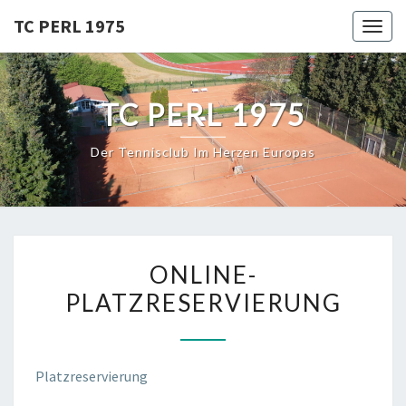
Skip
TC PERL 1975
Toggl
to
content
TC PERL 1975
Der Tennisclub Im Herzen Europas
ONLINE-
ONLINE-
PLATZRESERVIERUNG
PLATZRESERVIERUNG
Platzreservierung