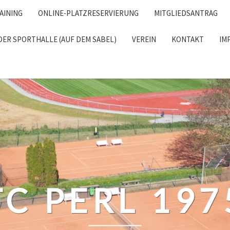
AINING
ONLINE-PLATZRESERVIERUNG
MITGLIEDSANTRAG
DER SPORTHALLE (AUF DEM SABEL)
VEREIN
KONTAKT
IM
RCH
TC PERL 197