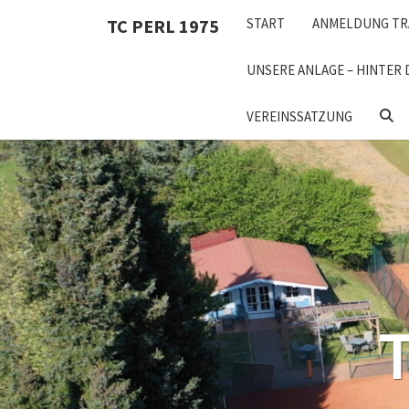
Skip
TC PERL 1975
START
ANMELDUNG TR
to
content
UNSERE ANLAGE – HINTER 
SEA
VEREINSSATZUNG
ICON