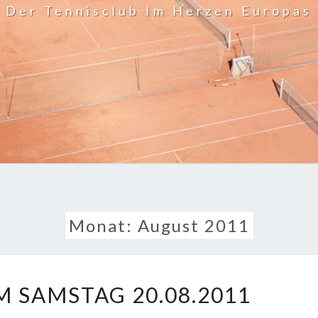
Der Tennisclub Im Herzen Europas
Monat:
August 2011
RADTOUR
 SAMSTAG 20.08.2011
AM