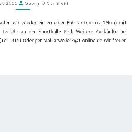
SAMSTAG
COMMENTS
st 2011
Georg
0 Comment
20.08.2011
den wir wieder ein zu einer Fahrradtour (ca.25km) mit
 15 Uhr an der Sporthalle Perl. Weitere Auskünfte bei
(Tel.1315) Oder per Mail arweilerk@t-online.de Wir freuen