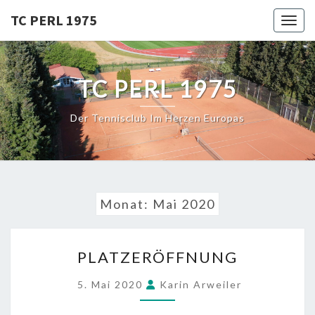
Skip
TC PERL 1975
Toggl
to
content
TC PERL 1975
Der Tennisclub Im Herzen Europas
Monat:
Mai 2020
PLATZERÖFFNUNG
PLATZERÖFFNUNG
5. Mai 2020
Karin Arweiler