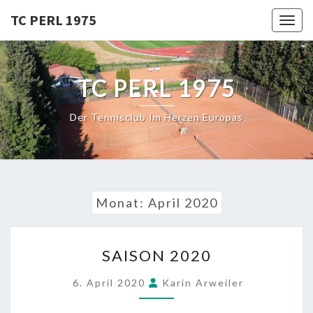
Skip
TC PERL 1975
Toggl
to
content
TC PERL 1975
Der Tennisclub Im Herzen Europas
Monat:
April 2020
SAISON
SAISON 2020
2020
6. April 2020
Karin Arweiler