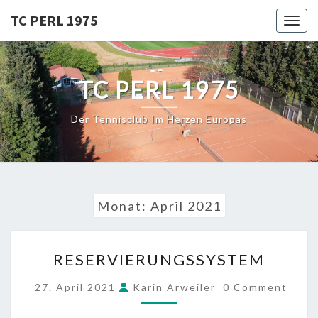
Skip
TC PERL 1975
Toggl
to
content
TC PERL 1975
Der Tennisclub Im Herzen Europas
Monat:
April 2021
RESERVIERUNGSSYSTEM
RESERVIERUNGSSYSTEM
COMMENTS
27. April 2021
Karin Arweiler
0 Comment