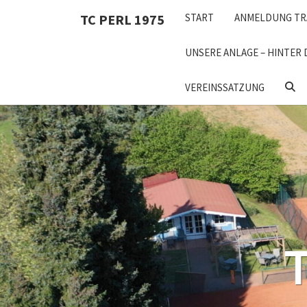
Skip
TC PERL 1975
START
ANMELDUNG TR
to
content
UNSERE ANLAGE – HINTER 
SEA
VEREINSSATZUNG
ICON