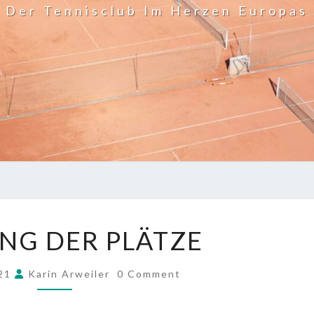
Der Tennisclub Im Herzen Europas
ÖFFNUNG
NG DER PLÄTZE
DER
PLÄTZE
COMMENTS
021
Karin Arweiler
0 Comment