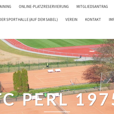
AINING
ONLINE-PLATZRESERVIERUNG
MITGLIEDSANTRAG
DER SPORTHALLE (AUF DEM SABEL)
VEREIN
KONTAKT
IM
RCH
TC PERL 197