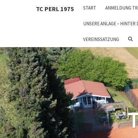
Skip
TC PERL 1975
START
ANMELDUNG TR
to
content
UNSERE ANLAGE – HINTER 
SEA
VEREINSSATZUNG
ICON