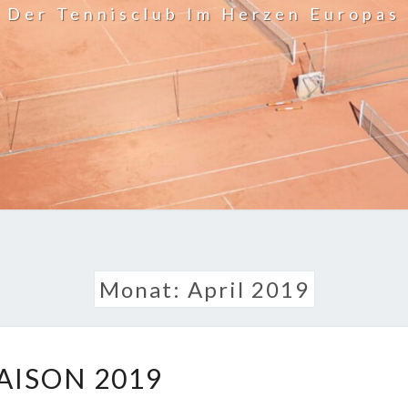
Der Tennisclub Im Herzen Europas
Monat:
April 2019
SAISON
AISON 2019
2019