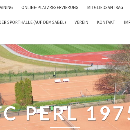
AINING
ONLINE-PLATZRESERVIERUNG
MITGLIEDSANTRAG
DER SPORTHALLE (AUF DEM SABEL)
VEREIN
KONTAKT
IM
RCH
TC PERL 197