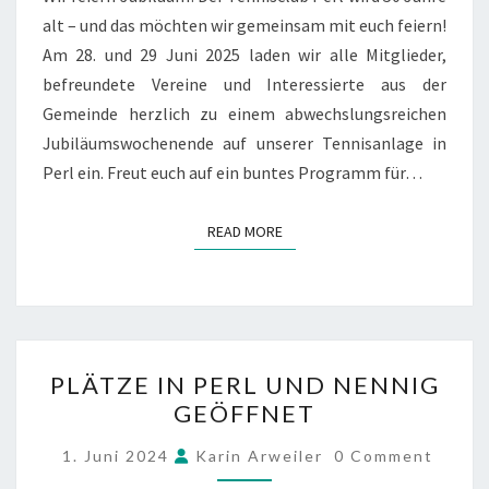
28.
alt – und das möchten wir gemeinsam mit euch feiern!
&
Am 28. und 29 Juni 2025 laden wir alle Mitglieder,
29.
befreundete Vereine und Interessierte aus der
JUNI
Gemeinde herzlich zu einem abwechslungsreichen
2025
Jubiläumswochenende auf unserer Tennisanlage in
Perl ein. Freut euch auf ein buntes Programm für…
READ MORE
READ MORE
PLÄTZE
PLÄTZE IN PERL UND NENNIG
IN
GEÖFFNET
PERL
UND
COMMENTS
1. Juni 2024
Karin Arweiler
0 Comment
NENNIG