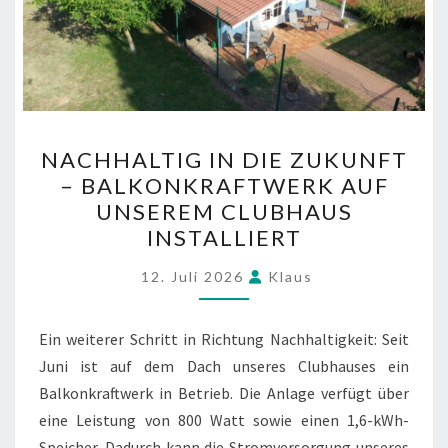
NACHHALTIG
NACHHALTIG IN DIE ZUKUNFT
IN
– BALKONKRAFTWERK AUF
DIE
UNSEREM CLUBHAUS
ZUKUNFT
INSTALLIERT
–
BALKONKRAFTWERK
12. Juli 2026
Klaus
AUF
UNSEREM
Ein weiterer Schritt in Richtung Nachhaltigkeit: Seit
CLUBHAUS
Juni ist auf dem Dach unseres Clubhauses ein
INSTALLIERT
Balkonkraftwerk in Betrieb. Die Anlage verfügt über
eine Leistung von 800 Watt sowie einen 1,6-kWh-
Speicher. Dadurch kann die Stromversorgung unseres