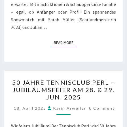
erwartet: Mitmachaktionen & Schnupperkurse für alle
– egal, ob Anfänger oder Profi! Ein spannendes
Showmatch mit Sarah Müller (Saarlandmeisterin
2023) und Julian…
READ MORE
READ MORE
50
50 JAHRE TENNISCLUB PERL –
JAHRE
JUBILÄUMSFEIER AM 28. & 29.
TENNISCLUB
JUNI 2025
PERL
–
COMMENTS
18. April 2025
Karin Arweiler
0 Comment
JUBILÄUMSFEIER
AM
Wir feiern Jubiläum! Der Tennisclub Perl wird 50 Jahre