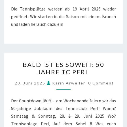
Die Tennisplätze werden ab 19 April 2026 wieder
geöffnet. Wir starten in die Saison mit einem Brunch
und laden herzlich dazu ein
BALD
BALD IST ES SOWEIT: 50
IST
JAHRE TC PERL
ES
SOWEIT:
COMMENTS
23. Juni 2025
Karin Arweiler
0 Comment
50
JAHRE
Der Countdown läuft – am Wochenende feiern wir das
TC
50-jährige Jubiläum des Tennisclub Perl! Wann?
PERL
Samstag & Sonntag, 28. & 29. Juni 2025 Wo?
Tennisanlage Perl, Auf dem Sabel 8 Was euch