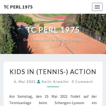
Skip
TC PERL 1975
Toggl
to
content
TC PERL 1975
Der Tennisclub Im Herzen Europas
KIDS
KIDS IN (TENNIS-) ACTION
IN
(TENNIS-)
COMMENTS
6. Mai 2021
Karin Arweiler
0 Comment
ACTION
Am Samstag, den 15 Mai 2021 findet auf der
Tennisanlage beim Schengen-Lyzeum ein