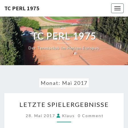
Skip
TC PERL 1975
Toggl
to
content
TC PERL 1975
Der Tennisclub Im Herzen Europas
Monat:
Mai 2017
LETZTE
LETZTE SPIELERGEBNISSE
SPIELERGEBNISSE
COMMENTS
28. Mai 2017
Klaus
0 Comment