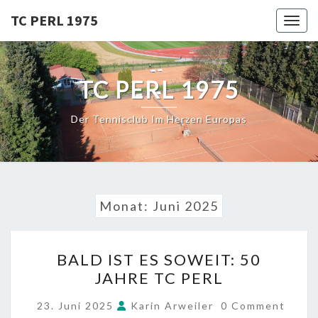
Skip
TC PERL 1975
Toggl
to
content
TC PERL 1975
Der Tennisclub Im Herzen Europas
Monat:
Juni 2025
BALD
BALD IST ES SOWEIT: 50
IST
JAHRE TC PERL
ES
SOWEIT:
COMMENTS
23. Juni 2025
Karin Arweiler
0 Comment