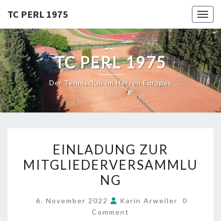
Skip
TC PERL 1975
Toggl
to
content
TC PERL 1975
Der Tennisclub Im Herzen Europas
EINLADUNG
EINLADUNG ZUR
ZUR
MITGLIEDERVERSAMMLU
MITGLIEDERVERSAMMLU
NG
COMMEN
6. November 2022
Karin Arweiler
0
Comment