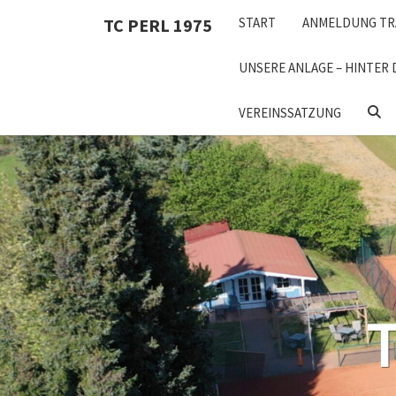
Skip
TC PERL 1975
START
ANMELDUNG TR
to
content
UNSERE ANLAGE – HINTER 
SEA
VEREINSSATZUNG
ICON