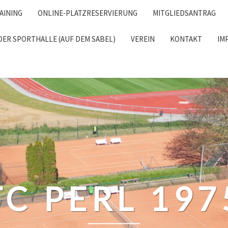
AINING
ONLINE-PLATZRESERVIERUNG
MITGLIEDSANTRAG
DER SPORTHALLE (AUF DEM SABEL)
VEREIN
KONTAKT
IM
RCH
TC PERL 197