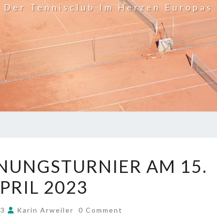
Der Tennisclub Im Herzen Europas
SAISONERÖFFNUNGSTURNIER
NUNGSTURNIER AM 15.
AM
PRIL 2023
15.
APRIL
COMMENTS
2023
23
Karin Arweiler
0 Comment