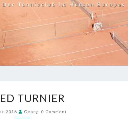
Der Tennisclub Im Herzen Europas
MIXED
ED TURNIER
TURNIER
COMMENTS
st 2016
Georg
0 Comment