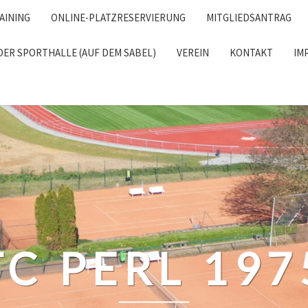
AINING
ONLINE-PLATZRESERVIERUNG
MITGLIEDSANTRAG
DER SPORTHALLE (AUF DEM SABEL)
VEREIN
KONTAKT
IM
RCH
TC PERL 197