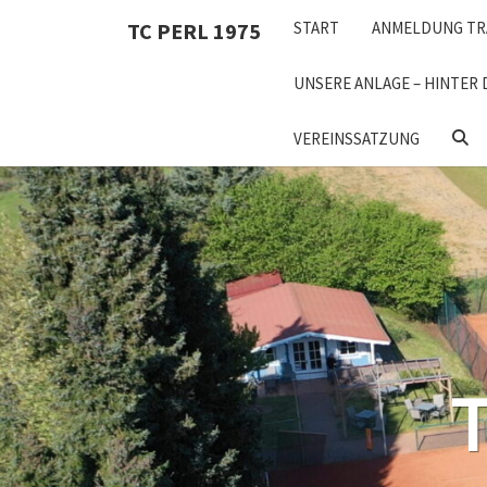
Skip
TC PERL 1975
START
ANMELDUNG TR
to
content
UNSERE ANLAGE – HINTER 
SEA
VEREINSSATZUNG
ICON