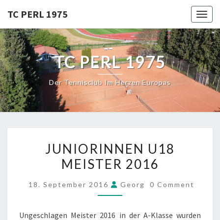
Skip
TC PERL 1975
Toggl
to
content
TC PERL 1975
Der Tennisclub Im Herzen Europas
JUNIORINNEN
JUNIORINNEN U18
U18
MEISTER 2016
MEISTER
2016
COMMENTS
18. September 2016
Georg
0 Comment
Ungeschlagen Meister 2016 in der A-Klasse wurden