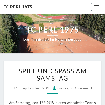
Skip
TC PERL 1975
Toggl
to
content
TC PERL 1975
Der Tennisclub Im Herzen Europas
SPIEL
SPIEL UND SPASS AM
UND
SAMSTAG
SPASS
AM
COMMENTS
11. September 2015
Georg
0 Comment
SAMSTAG
Am Samstag, den 12.9.2015 bieten wir wieder Tennis