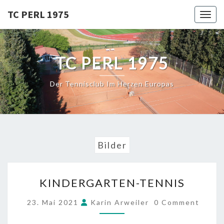
Skip
TC PERL 1975
Toggl
to
content
TC PERL 1975
Der Tennisclub Im Herzen Europas
Bilder
KINDERGARTEN-
KINDERGARTEN-TENNIS
TENNIS
COMMENTS
23. Mai 2021
Karin Arweiler
0 Comment