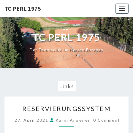
Skip
TC PERL 1975
Toggl
to
content
TC PERL 1975
Der Tennisclub Im Herzen Europas
Links
RESERVIERUNGSSYSTEM
RESERVIERUNGSSYSTEM
COMMENTS
27. April 2021
Karin Arweiler
0 Comment