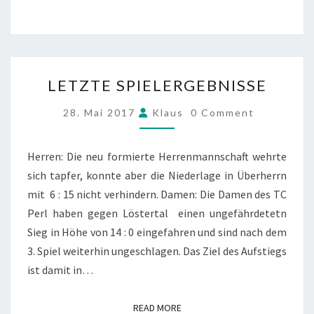
LETZTE
LETZTE SPIELERGEBNISSE
SPIELERGEBNISSE
COMMENTS
28. Mai 2017
Klaus
0 Comment
Herren: Die neu formierte Herrenmannschaft wehrte
sich tapfer, konnte aber die Niederlage in Überherrn
mit 6 : 15 nicht verhindern. Damen: Die Damen des TC
Perl haben gegen Löstertal einen ungefährdetetn
Sieg in Höhe von 14 : 0 eingefahren und sind nach dem
3. Spiel weiterhin ungeschlagen. Das Ziel des Aufstiegs
ist damit in…
READ MORE
READ MORE