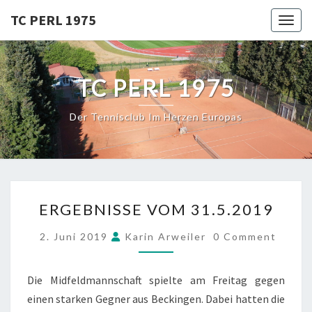
Skip
TC PERL 1975
Toggl
to
content
TC PERL 1975
Der Tennisclub Im Herzen Europas
ERGEBNISSE
ERGEBNISSE VOM 31.5.2019
VOM
31.5.2019
COMMENTS
2. Juni 2019
Karin Arweiler
0 Comment
Die Midfeldmannschaft spielte am Freitag gegen
einen starken Gegner aus Beckingen. Dabei hatten die