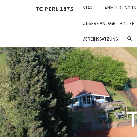
Skip
TC PERL 1975
START
ANMELDUNG TR
to
content
UNSERE ANLAGE – HINTER 
SEA
VEREINSSATZUNG
ICON