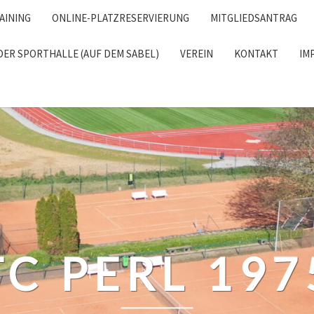
AINING
ONLINE-PLATZRESERVIERUNG
MITGLIEDSANTRAG
DER SPORTHALLE (AUF DEM SABEL)
VEREIN
KONTAKT
IM
RCH
TC PERL 197