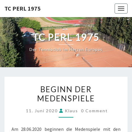
Skip
TC PERL 1975
Toggl
to
content
TC PERL 1975
Der Tennisclub Im Herzen Europas
BEGINN
BEGINN DER
DER
MEDENSPIELE
MEDENSPIELE
COMMENTS
11. Juni 2020
Klaus
0 Comment
Am 28.06.2020 beginnen die Medenspiele mit den