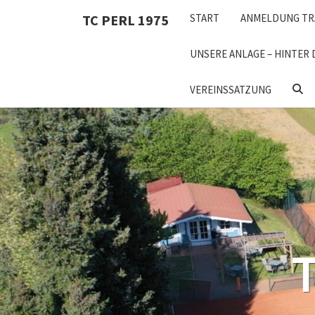
Skip
TC PERL 1975
START
ANMELDUNG TR
to
content
UNSERE ANLAGE – HINTER 
SEA
VEREINSSATZUNG
ICON