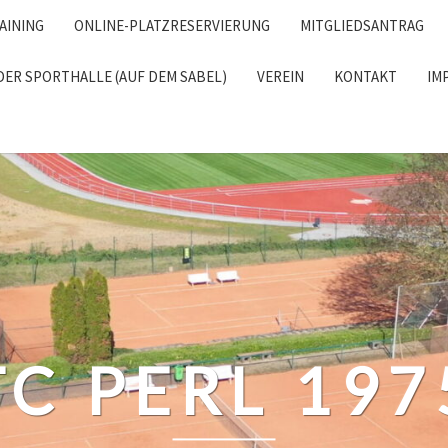
AINING
ONLINE-PLATZRESERVIERUNG
MITGLIEDSANTRAG
DER SPORTHALLE (AUF DEM SABEL)
VEREIN
KONTAKT
IM
RCH
TC PERL 197