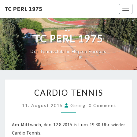
Skip
TC PERL 1975
Toggl
to
content
TC PERL 1975
Der Tennisclub Im Herzen Europas
CARDIO
CARDIO TENNIS
TENNIS
COMMENTS
11. August 2015
Georg
0 Comment
Am Mittwoch, den 12.8.2015 ist um 19.30 Uhr wieder
Cardio Tennis.