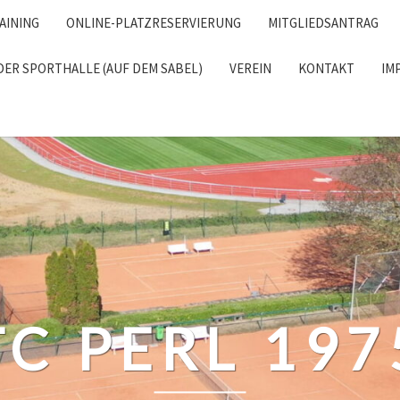
AINING
ONLINE-PLATZRESERVIERUNG
MITGLIEDSANTRAG
DER SPORTHALLE (AUF DEM SABEL)
VEREIN
KONTAKT
IM
RCH
TC PERL 197