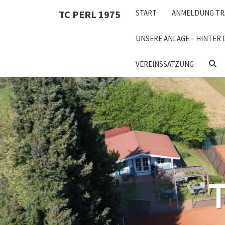
Skip
TC PERL 1975
START
ANMELDUNG TR
to
content
UNSERE ANLAGE – HINTER 
SEA
VEREINSSATZUNG
ICON