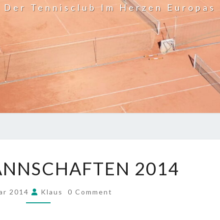
Der Tennisclub Im Herzen Europas
JUGENDMANNSCHAFTEN
NNSCHAFTEN 2014
2014
COMMENTS
uar 2014
Klaus
0 Comment