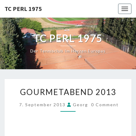
Skip
TC PERL 1975
Toggl
to
content
TC PERL 1975
Der Tennisclub Im Herzen Europas
GOURMETABEND
GOURMETABEND 2013
2013
COMMENTS
7. September 2013
Georg
0 Comment