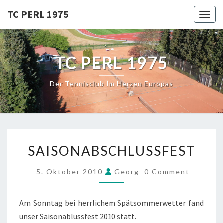
Skip
TC PERL 1975
Toggl
to
content
TC PERL 1975
Der Tennisclub Im Herzen Europas
SAISONABSCHLUSSFEST
SAISONABSCHLUSSFEST
COMMENTS
5. Oktober 2010
Georg
0 Comment
Am Sonntag bei herrlichem Spätsommerwetter fand
unser Saisonablussfest 2010 statt.