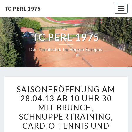
Skip
TC PERL 1975
Toggl
to
content
TC PERL 1975
Der Tennisclub Im Herzen Europas
SAISONERÖFFNUNG
SAISONERÖFFNUNG AM
AM
28.04.13 AB 10 UHR 30
28.04.13
MIT BRUNCH,
AB
10
SCHNUPPERTRAINING,
UHR
CARDIO TENNIS UND
30