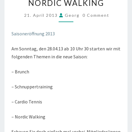
NORDIC WALKING
MIT
BRUNCH,
COMMENTS
21. April 2013
Georg
0 Comment
SCHNUPPERTRAINING,
CARDIO
Saisoneröffnung 2013
TENNIS
UND
Am Sonntag, den 28.04.13 ab 10 Uhr 30 starten wir mit
NORDIC
folgenden Themen in die neue Saison:
WALKING
– Brunch
– Schnuppertraining
– Cardio Tennis
– Nordic Walking
Schauen Sie doch einfach mal vorbei. Mitglieder/innen